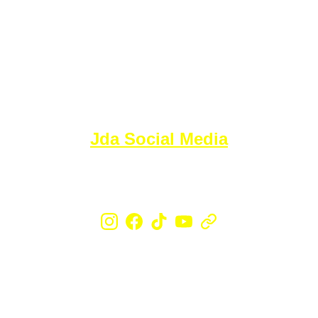
Jda Social Media
Agencia de marketing digital 360 todo en el 
mismo lugar.
INICIO
CONTACTO